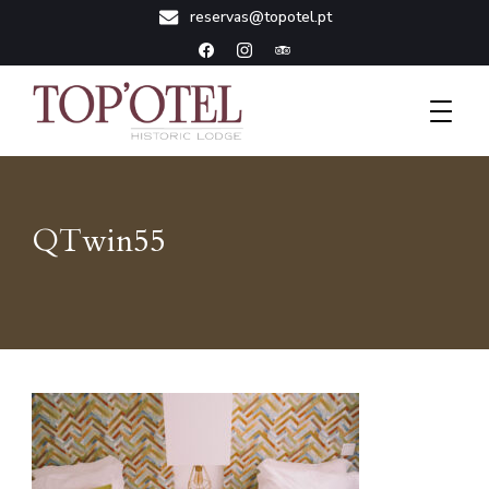
reservas@topotel.pt
Historic Lodge
Topotel
QTwin55