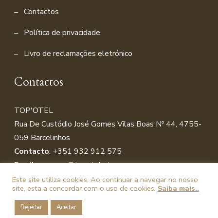
Contactos
Política de privacidade
Livro de reclamações eletrónico
Contactos
TOP'OTEL
Rua De Custódio José Gomes Vilas Boas Nº 44, 4755-
059 Barcelinho
s
Contacto
:
+351 932 912 575
Email
:
reservas@topotel.pt
Este site utiliza cookies. Ao continuar a navegar no nosso
site, esta a concordar com o uso de cookies.
Saiba mais..
© Copyright 2026
Topotel
| Powered by
Mir-informática |
Rejeitar
Aceitar
Política de Privacidade