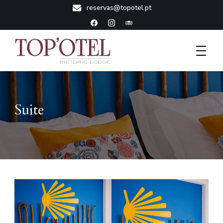
reservas@topotel.pt
Historic Lodge
Topotel
Suite