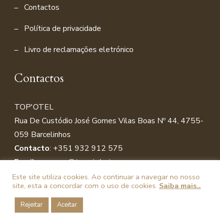
Contactos
Política de privacidade
Livro de reclamações eletrónico
Contactos
TOP'OTEL
Rua De Custódio José Gomes Vilas Boas Nº 44, 4755-
059 Barcelinho
s
Contacto
:
+351 932 912 575
Email
:
reservas@topotel.pt
Este site utiliza cookies. Ao continuar a navegar no nosso
site, esta a concordar com o uso de cookies.
Saiba mais..
© Copyright 2026
Topotel
| Powered by
Mir-informática |
Rejeitar
Aceitar
Política de Privacidade