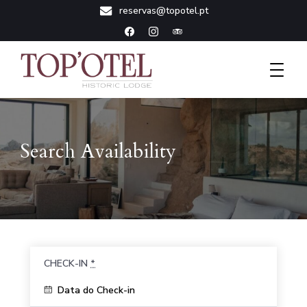
reservas@topotel.pt
Historic Lodge
Topotel
Search Availability
CHECK-IN
*