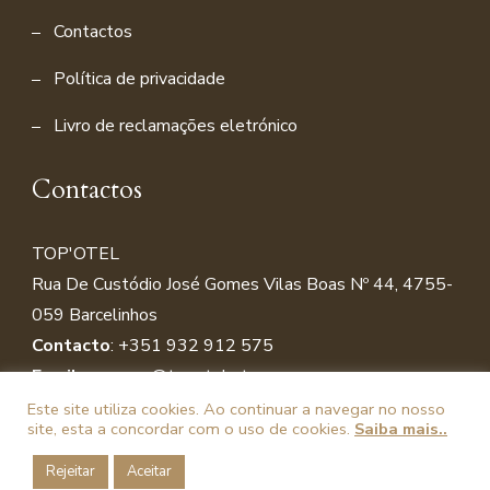
Contactos
Política de privacidade
Livro de reclamações eletrónico
Contactos
TOP'OTEL
Rua De Custódio José Gomes Vilas Boas Nº 44, 4755-
059 Barcelinho
s
Contacto
:
+351 932 912 575
Email
:
reservas@topotel.pt
Este site utiliza cookies. Ao continuar a navegar no nosso
site, esta a concordar com o uso de cookies.
Saiba mais..
© Copyright 2026
Topotel
| Powered by
Mir-informática |
Rejeitar
Aceitar